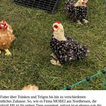
n Futter über Tränken und Trögen bis hin zu verschiedenen
rdentliches Zuhause. So, wie es Firma MOBEI aus Nordhessen, die
stall M6 ist für sieben Tiere ausgelegt, gebaut ist er ebenso wie die