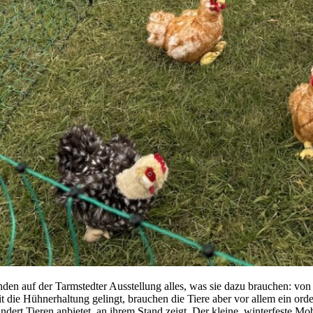
inden auf der Tarmstedter Ausstellung alles, was sie dazu brauchen: vo
t die Hühnerhaltung gelingt, brauchen die Tiere aber vor allem ein o
dert Tieren anbietet, an ihrem Stand zeigt. Der kleine, winterfeste Mobil