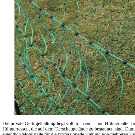
Die private Geflügelhaltung liegt voll im Trend – und Hühnerhalter f
Hühnerrassen, die auf dem Tierschaugelände zu bestaunen sind. Dami
eigentlich Mobilställe für die professionelle Haltung von mehreren Hun