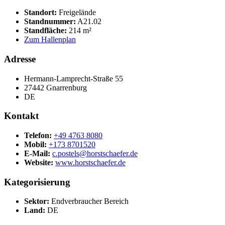
Standort:
Freigelände
Standnummer:
A21.02
Standfläche:
214 m²
Zum Hallenplan
Adresse
Hermann-Lamprecht-Straße 55
27442 Gnarrenburg
DE
Kontakt
Telefon:
+49 4763 8080
Mobil:
+173 8701520
E-Mail:
c.postels@horstschaefer.de
Website:
www.horstschaefer.de
Kategorisierung
Sektor:
Endverbraucher Bereich
Land:
DE